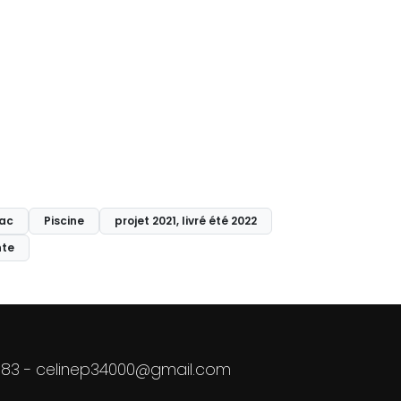
nac
Piscine
projet 2021, livré été 2022
te
 83
-
celinep34000@gmail.com