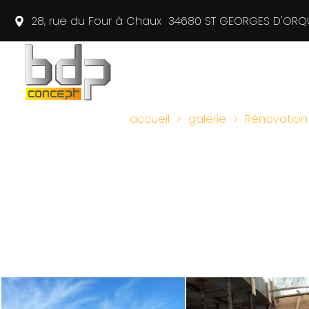
28, rue du Four à Chaux
34680
ST GEORGES D'ORQ
accueil
galerie
Rénovation