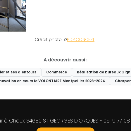
Crédit photo: ©
BDP CONCEPT
.
A découvrir aussi :
er et ses alentours
Commerce
Réalisation de bureaux Gig
novation en cours le VOLONTAIRE Montpellier 2023-2024
Charpen
our à Chaux 34680 ST GEORGES D'ORQUES -
06 19 77 08