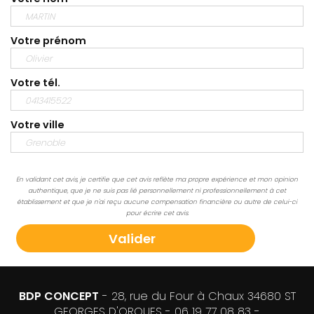
Votre prénom
Votre tél.
Votre ville
En validant cet avis, je certifie que cet avis reflète ma propre expérience et mon opinion
authentique, que je ne suis pas lié personnellement ni professionnellement à cet
établissement et que je n'ai reçu aucune compensation financière ou autre de celui-ci
pour écrire cet avis.
BDP CONCEPT
- 28, rue du Four à Chaux 34680 ST
GEORGES D'ORQUES -
06 19 77 08 83
-