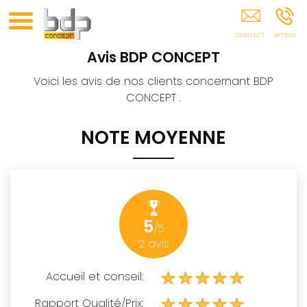
Saint-Georges-D'Orques Montpellier Clermont L'Hérault
34 Gignac
Avis
BDP CONCEPT
Voici les avis de nos clients concernant BDP
CONCEPT .
NOTE MOYENNE
5
/5
2
avis
Accueil et conseil:
Rapport Qualité/Prix: